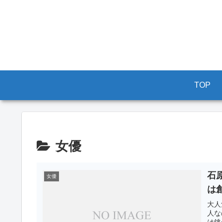
TOP
女優
石
女優
は
大人
人な
は銚