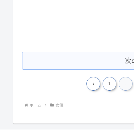
次
前
1
…
へ
ホーム
女優