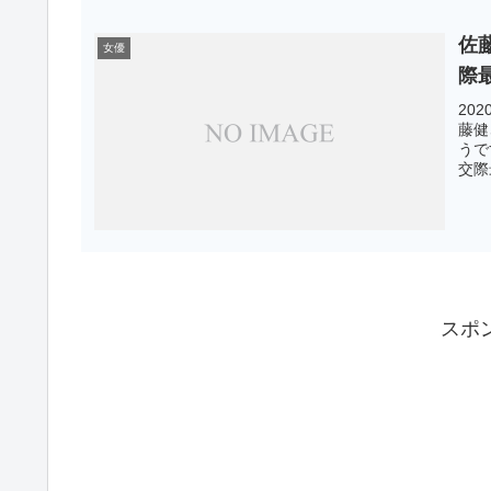
佐
女優
際
20
藤健
うで
交際
スポ