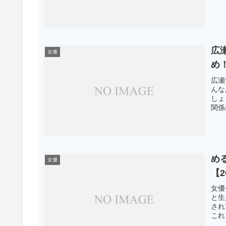
広
女優
め
広瀬
んな
しょ
関係
め
女優
【2
女優
と生
され
これ
まし