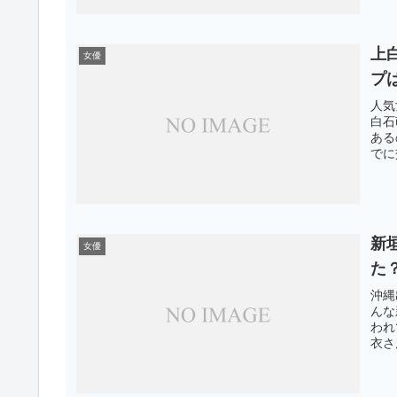
上
女優
プ
人気
白石
ある
でに
査し
新
女優
た
沖縄
んな
われ
衣さ