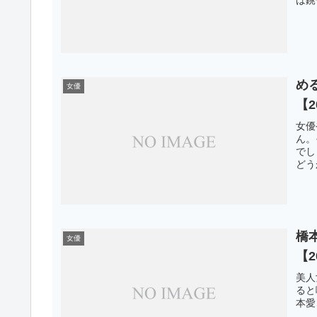
め
女優
【2
女優
ん。
でし
どう
橋
女優
【2
美人
ると
本愛