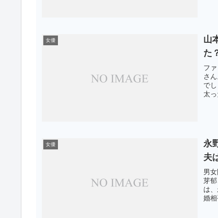
山
女優
た
ファ
さん
でし
太っ
永
女優
夫
男女
芽郁
は、
婚相