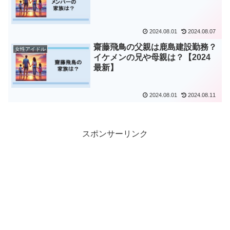
2024.08.01
2024.08.07
齋藤飛鳥の父親は鹿島建設勤務？
女性アイドル
イケメンの兄や母親は？【2024
最新】
2024.08.01
2024.08.11
スポンサーリンク