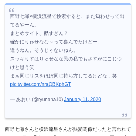
西野七瀬×横浜流星で検索すると、また匂わせって出
てるやーん。
まとめサイト、酷すぎん？
確かにりゅせなな～って喜んでたけどー。
違うねん。そうじゃないねん。
スッキりすはりゅせなな民の私でもさすがにこじつ
けと思う笑
まぁ同じリスをほぼ同じ持ち方してるけどな…笑
pic.twitter.com/nraQBKphGT
— あおい (@ryunana10)
January 11, 2020
西野七瀬さんと横浜流星さんが熱愛関係だったと言われて