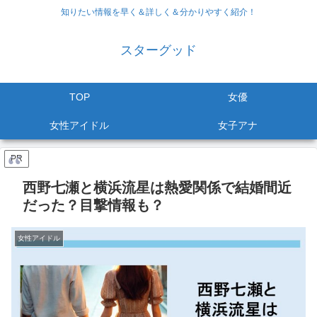
知りたい情報を早く＆詳しく＆分かりやすく紹介！
スターグッド
TOP
女優
女性アイドル
女子アナ
PR
西野七瀬と横浜流星は熱愛関係で結婚間近
だった？目撃情報も？
女性アイドル