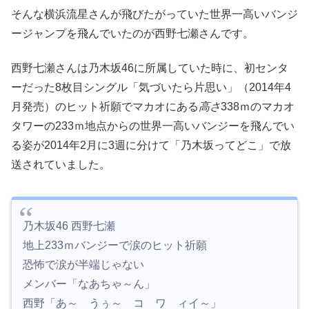
そんな横浜流星さんが飛びたがっていた世界一高いバンジ
ージャンプを飛んでいたのが西野七瀬さんです。
西野七瀬さんは乃木坂46に所属していた時に、初センタ
ーだった8枚目シングル「気づいたら片思い」（2014年4
月発売）のヒット祈願でマカオにある
高さ
338ｍのマカオ
タワーの233ｍ地点からの世界一高いバンジーを飛んでい
る姿が2014年2月に3週に分けて「乃木坂ってどこ」で放
送されていました。
乃木坂46 西野七瀬
地上233ｍバンジーで涙のヒット祈願
恐怖で涙が半端じゃない
メンバー「なあちゃ～ん」
西野「あ～ うぅ～ コ ワ ィイ～」