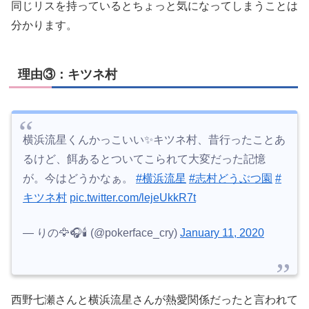
同じリスを持っているとちょっと気になってしまうことは
分かります。
理由③：キツネ村
横浜流星くんかっこいい✨キツネ村、昔行ったことあ
るけど、餌あるとついてこられて大変だった記憶
が。今はどうかなぁ。
#横浜流星
#志村どうぶつ園
#
キツネ村
pic.twitter.com/lejeUkkR7t
— りの🦅🎧️🕯️ (@pokerface_cry)
January 11, 2020
西野七瀬さんと横浜流星さんが熱愛関係だったと言われて