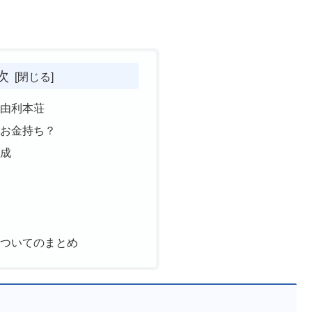
次
は由利本荘
はお金持ち？
構成
についてのまとめ