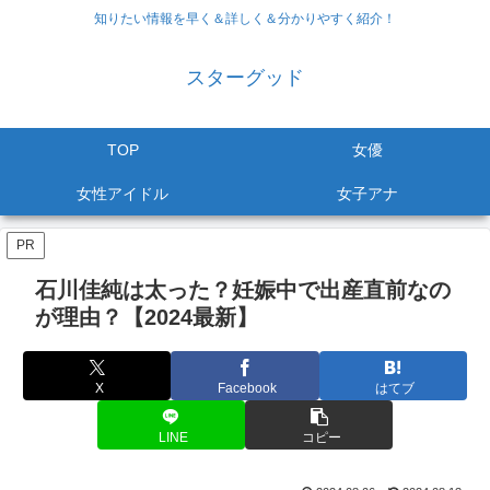
知りたい情報を早く＆詳しく＆分かりやすく紹介！
スターグッド
TOP
女優
女性アイドル
女子アナ
PR
石川佳純は太った？妊娠中で出産直前なの
が理由？【2024最新】
X
Facebook
はてブ
LINE
コピー