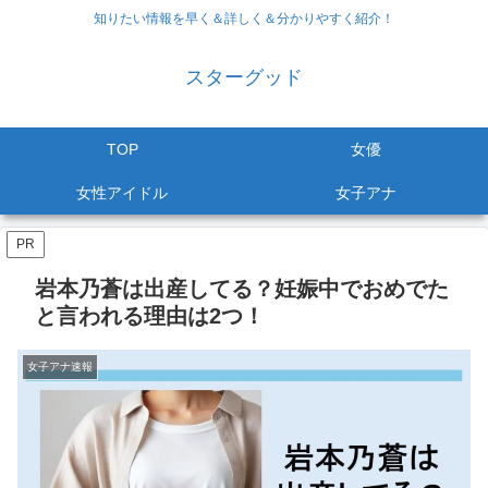
知りたい情報を早く＆詳しく＆分かりやすく紹介！
スターグッド
TOP
女優
女性アイドル
女子アナ
PR
岩本乃蒼は出産してる？妊娠中でおめでた
と言われる理由は2つ！
女子アナ速報