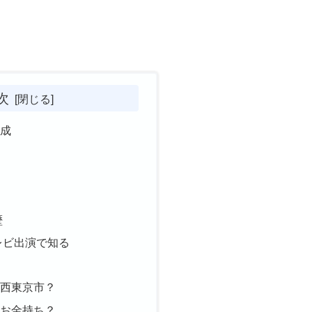
次
構成
歴
レビ出演で知る
は西東京市？
はお金持ち？