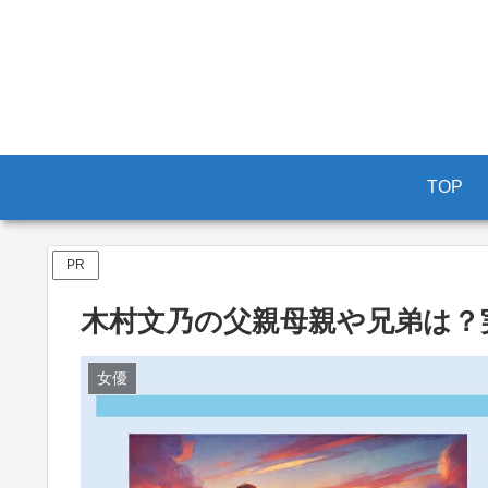
TOP
PR
木村文乃の父親母親や兄弟は？
女優