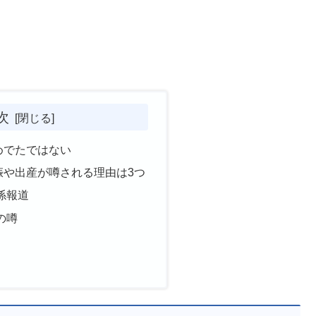
次
めでたではない
娠や出産が噂される理由は3つ
係報道
の噂