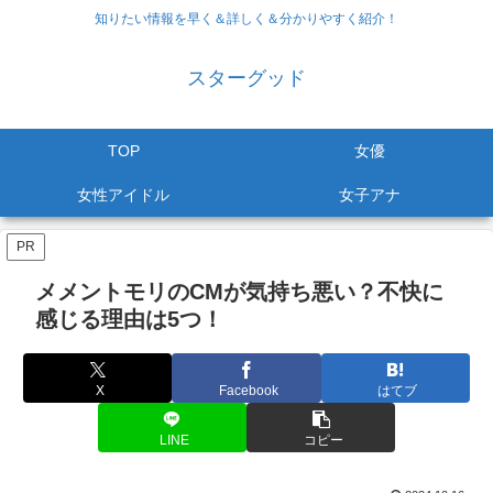
知りたい情報を早く＆詳しく＆分かりやすく紹介！
スターグッド
TOP
女優
女性アイドル
女子アナ
PR
メメントモリのCMが気持ち悪い？不快に
感じる理由は5つ！
X
Facebook
はてブ
LINE
コピー