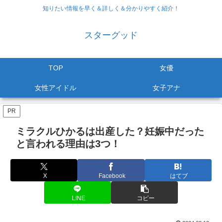
知りたい情報を早く＆詳しく＆分かりやすく紹介！
スターグッド
TOP
女優
女性アイドル
女子アナ
PR
ミラクルひかるは出産した？妊娠中だった
と言われる理由は3つ！
X
Facebook
はてブ
LINE
コピー