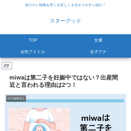
知りたい情報を早く＆詳しく＆分かりやすく紹介！
スターグッド
TOP
女優
女性アイドル
女子アナ
PR
miwaは第二子を妊娠中ではない？出産間
近と言われる理由は2つ！
その他有名人