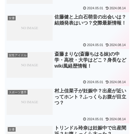
2024.05.01
2024.08.14
佐藤健と上白石萌音の出会いは？
女優
結婚発表はいつ？交際最新情報！
2024.05.01
2024.08.14
斎藤まりな(斎藤ちはる妹)の中
女性アイドル
学・高校・大学はどこ？身長など
wiki風経歴情報！
2024.05.01
2024.08.14
村上佳菜子が妊娠中？出産が近い
スポーツ選手
ってホント？ふっくらお腹が目立
つ？
2024.05.01
2024.08.14
トリンドル玲奈は妊娠中で出産間
女優
近？お腹ふっくら太った？