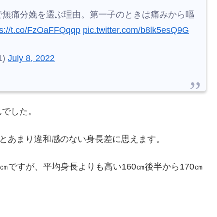
で無痛分娩を選ぶ理由。第一子のときは痛みから嘔
ps://t.co/FzOaFFQqqp
pic.twitter.com/b8lk5esQ9G
1)
July 8, 2022
んでした。
るとあまり違和感のない身長差に思えます。
2㎝ですが、平均身長よりも高い160㎝後半から170㎝