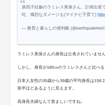
第四子妊娠のラミレス美保さん、計画出産
吐、熾烈なダメージも(マイナビ子育て)
htt
— 教育と暮らしの便利帳 (@earthquaketw0
ラミレス美保さんの身長は公表されていませ
しかし、身長が180㎝のラミレスさんと比べ
日本人女性の35歳から39歳の平均身長は158.
前半ほどあるように見えます。
高身長夫婦なんて羨ましいですね。