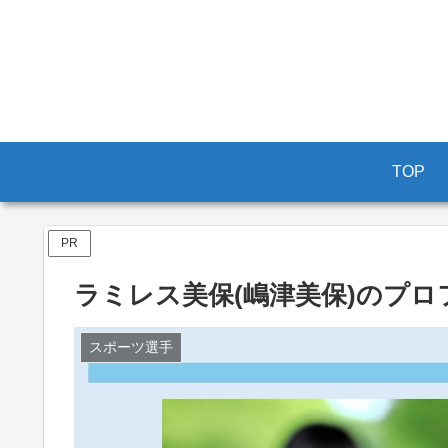
TOP
PR
ラミレス美保(嶋津美保)のプ
スポーツ選手