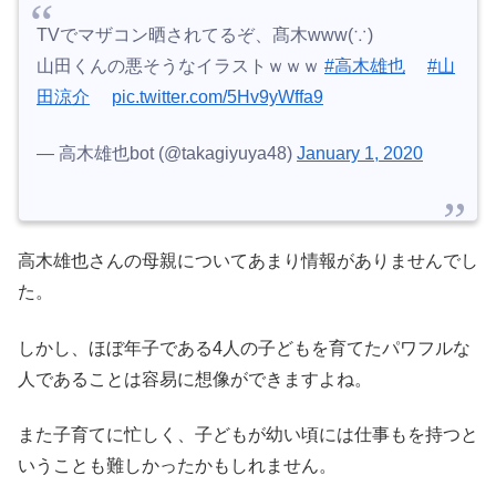
TVでマザコン晒されてるぞ、髙木www(∵)
山田くんの悪そうなイラストｗｗｗ
#高木雄也
#山
田涼介
pic.twitter.com/5Hv9yWffa9
— 高木雄也bot (@takagiyuya48)
January 1, 2020
高木雄也さんの母親についてあまり情報がありませんでし
た。
しかし、ほぼ年子である4人の子どもを育てたパワフルな
人であることは容易に想像ができますよね。
また子育てに忙しく、子どもが幼い頃には仕事もを持つと
いうことも難しかったかもしれません。