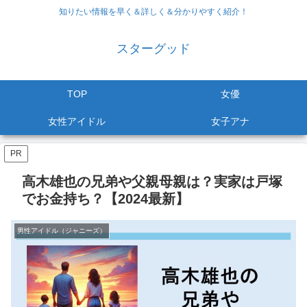
知りたい情報を早く＆詳しく＆分かりやすく紹介！
スターグッド
TOP
女優
女性アイドル
女子アナ
PR
高木雄也の兄弟や父親母親は？実家は戸塚
でお金持ち？【2024最新】
男性アイドル（ジャニーズ）