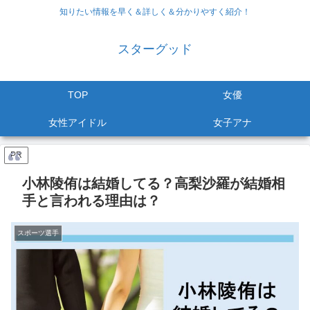
知りたい情報を早く＆詳しく＆分かりやすく紹介！
スターグッド
TOP
女優
女性アイドル
女子アナ
PR
小林陵侑は結婚してる？高梨沙羅が結婚相
手と言われる理由は？
スポーツ選手