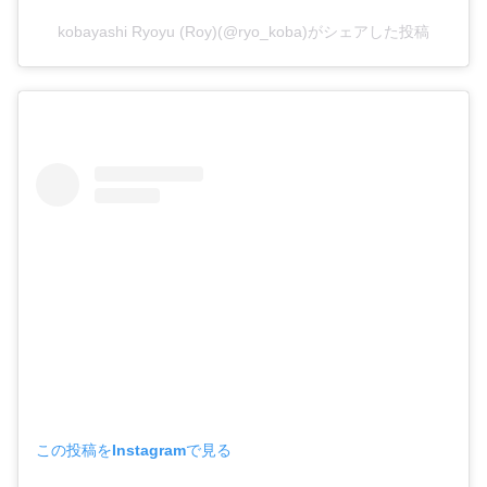
kobayashi Ryoyu (Roy)(@ryo_koba)がシェアした投稿
この投稿をInstagramで見る