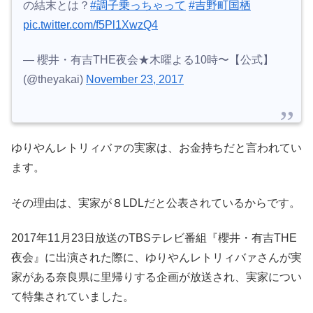
の結末とは？
#調子乗っちゃって
#吉野町国栖
pic.twitter.com/f5Pl1XwzQ4
— 櫻井・有吉THE夜会★木曜よる10時〜【公式】
(@theyakai)
November 23, 2017
ゆりやんレトリィバァの実家は、お金持ちだと言われてい
ます。
その理由は、実家が８LDLだと公表されているからです。
2017年11月23日放送のTBSテレビ番組『櫻井・有吉THE
夜会』に出演された際に、ゆりやんレトリィバァさんが実
家がある奈良県に里帰りする企画が放送され、実家につい
て特集されていました。