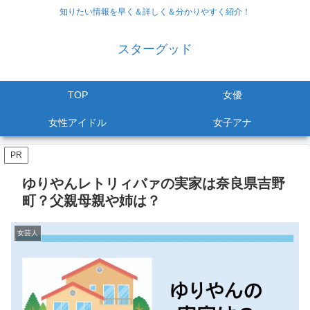
知りたい情報を早く＆詳しく＆分かりやすく紹介！
スターグッド
TOP
女優
女性アイドル
女子アナ
PR
ゆりやんレトリィバァの実家は奈良県吉野
町？父親母親や姉は？
女芸人