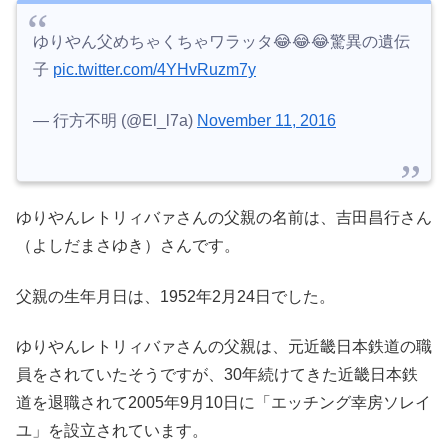
ゆりやん父めちゃくちゃワラッタ😂😂😂驚異の遺伝
子
pic.twitter.com/4YHvRuzm7y
— 行方不明 (@El_l7a)
November 11, 2016
ゆりやんレトリィバァさんの父親の名前は、吉田昌行さん
（よしだまさゆき）さんです。
父親の生年月日は、1952年2月24日でした。
ゆりやんレトリィバァさんの父親は、元近畿日本鉄道の職
員をされていたそうですが、30年続けてきた近畿日本鉄
道を退職されて2005年9月10日に「エッチング幸房ソレイ
ユ」を設立されています。